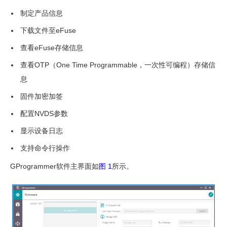
制定产品信息
安
下载文件至eFuse
装
软
查看eFuse存储信息
件
查看OTP（One Time Programmable，一次性可编程）存储信
息
GProgrammer
固件加密加签
使
配置NVDS参数
用
说
显示设备日志
明
支持命令行操作
GProgrammer软件主界面如
图 1
所示。
硬
件
连
接