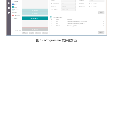
芯
片
选
型
主
图 1
GProgrammer软件主界面
界
面
连
接
管
理
固
件