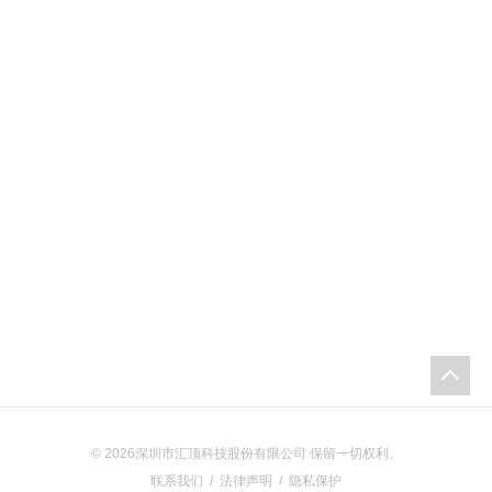
Flash
操
作
加
密
加
签
eFuse
展
示
OTP
展
© 2026深圳市汇顶科技股份有限公司 保留一切权利。
示
联系我们
/
法律声明
/
隐私保护