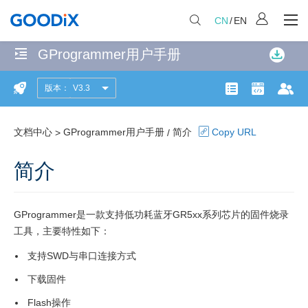
CN
/
EN
GProgrammer用户手册
无
匹
版本：
V3.3
简
配
产品页面
开发者社
文
项
介
共
文档中心
GProgrammer用户手册
简介
Copy URL
>
/
安
计
114
简介
装
个
指
匹
南
配
GProgrammer是一款支持低功耗蓝牙GR5xx系列芯片的固件烧录
页
工具，主要特性如下：
安
面
支持SWD与串口连接方式
装
下载固件
要
求
Flash操作