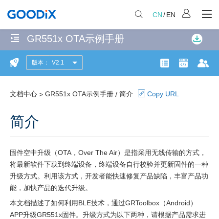
CN
/
EN
GR551x OTA示例手册
无
匹
版本：
V2.1
简
配
产品页面
开发者社
文
项
介
共
文档中心
GR551x OTA示例手册
简介
Copy URL
>
/
跳
计
114
简介
转
个
至
匹
Boot
配
固件空中升级（OTA，Over The Air）是指采用无线传输的方式，
程
页
将最新软件下载到终端设备，终端设备自行校验并更新固件的一种
面
升级方式。利用该方式，开发者能快速修复产品缺陷，丰富产品功
序
能，加快产品的迭代升级。
进
本文档描述了如何利用BLE技术，通过GRToolbox（Android）
行
APP升级
GR551x
固件。升级方式为以下两种，请根据产品需求进