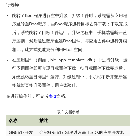
固
行选择：
件
跳转至Boot程序进行空中升级：升级固件时，系统需从应用程
空
序跳转至Boot程序，由Boot程序进行目标固件下载；下载完成
中
后，系统跳转至目标固件运行。升级过程中，手机端需断开蓝
升
牙连接，然后通过蓝牙重连Boot固件。与应用固件中进行升级
级
相比，此方式更能充分利用Flash空间。
在应用固件（例如，ble_app_template_dfu）中进行升级：运
准
行应用固件即可实现目标固件下载；待目标固件下载完成后，
备
系统跳转至目标固件运行。升级过程中，手机端不断开蓝牙连
工
接就能直接升级固件，用户体验佳。
作
在进行操作前，可参考
表 1
文档。
下
载
表 1
文档参考
Boot
名称
描述
固
GR551x
开发
介绍
GR551x
SDK以及基于SDK的应用开发和