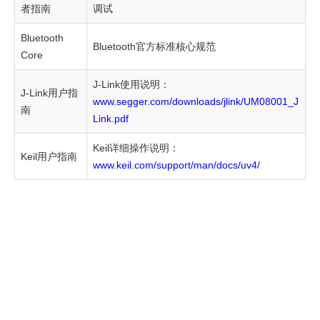
件
者指南
调试
下
Bluetooth
Bluetooth官方标准核心规范
Core
载
ble_app_template_dfu
J-Link使用说明：
J-Link用户指
固
www.segger.com/downloads/jlink/UM08001_J
南
Link.pdf
件
Keil详细操作说明：
创
Keil用户指南
www.keil.com/support/man/docs/uv4/
建
目
标
升
级
固
件