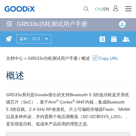
CN
/
EN
GR533x功耗测试用户手册
无
匹
版本：
V1.5
概
配
产品页面
开发者社
文
项
述
共
文档中心
GR533x功耗测试用户手册
概述
Copy URL
>
/
功
计
114
概述
耗
个
模
匹
式
配
GR533x系列是Goodix推出的支持Bluetooth 5.3的低功耗蓝牙系统
®
®
页
级芯片（SoC），基于Arm
Cortex
-M4F内核，集成Bluetooth
唤
面
5.3协议栈、2.4 GHz RF收发机、片上可编程存储器Flash、SRAM
醒
以及多种外设，并内置两个电压调整器（DC-DC和SYS_LDO），
源
是实现低功耗、低成本产品应用的理想之选。