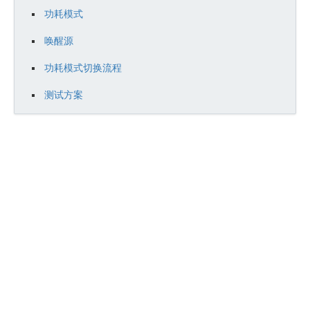
功
功耗模式
耗
唤醒源
模
式
功耗模式切换流程
切
测试方案
换
流
程
测
试
方
案
测
试