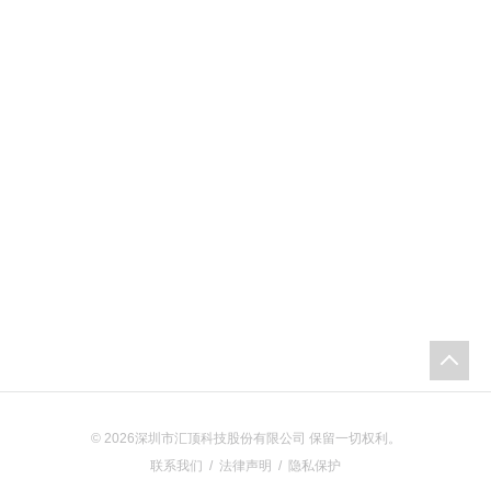
环
境
搭
建
测
试
准
备
安
装
软
件
© 2026深圳市汇顶科技股份有限公司 保留一切权利。
配
联系我们
/
法律声明
/
隐私保护
置