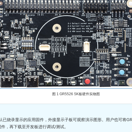
图 1
GR5526 SK板硬件实物图
K板默认已烧录显示的应用固件，外接显示子板可观察演示图形。用户也可将GR5
固件，再下载至开发板进行调试/测试。