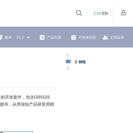
CN
/
EN
版本：
V1.2
产品页面
开发者社区
文档反馈
1
特性
3）配套的开发套件，包含GR5526
/性能等，从而缩短产品研发周期