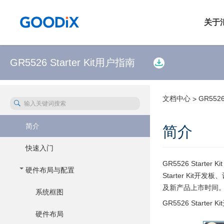
关于
GR5526 Starter Kit用户指南
公司
新闻
文档中心
GR5526
>
投资
无匹配项
共计
114
个匹配页面
简介
简介
联系
快速入门
GR5526 Start
硬件布局与配置
Starter K
及新产品上市时间
系统框图
GR5526 Start
硬件布局