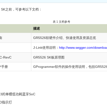
6 SK之前，可参考以下文档：
表 1
文档参考
描述
南
GR5526软硬件介绍、快速使用及资源总览
J-Link使用说明：
http://www.segger.com/downloa
C-RevC
GR5526 SK板原理图
用户手册
GProgrammer软件的操作使用说明，包括GR5
h 5.3的单模低功耗蓝牙SoC
D指示灯