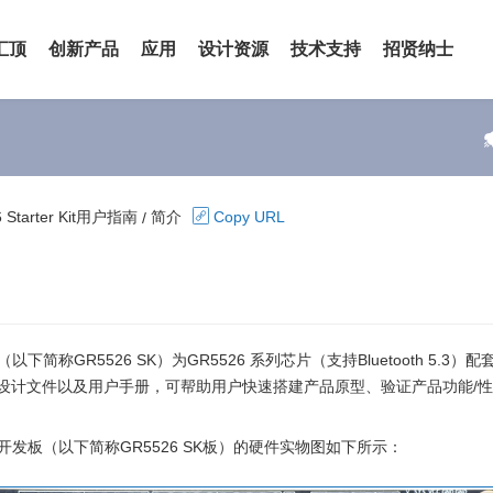
汇顶
创新产品
应用
设计资源
技术支持
招贤纳士
信息
传感器
智能终端
硬件资源
开发者社区
社会招聘
发布室
触控
AIoT
软件资源
产品安全通告
校园招聘
 Starter Kit用户指南
简介
Copy URL
/
者关系
连接
汽车电子
文档中心
工作在汇顶
我们
音频
安全
NFC产品
er Kit（以下简称GR5526 SK）为GR5526 系列芯片（支持Bluetooth 5.
it开发板、设计文件以及用户手册，可帮助用户快速搭建产品原型、验证产品功能
。
er Kit开发板（以下简称GR5526 SK板）的硬件实物图如下所示：