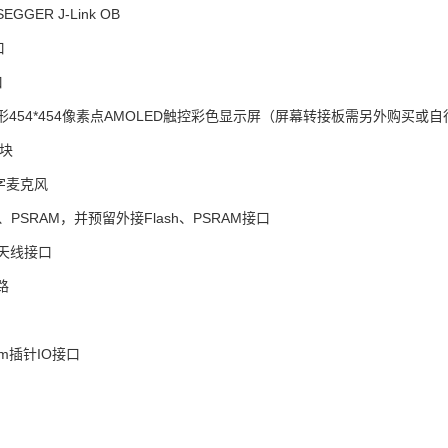
GER J-Link OB
口
口
圆形454*454像素点AMOLED触控彩色显示屏（屏幕转接板需另外购买或
模块
字麦克风
sh、PSRAM，并预留外接Flash、PSRAM接口
多天线接口
路
mm插针IO接口